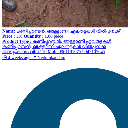
Name:
കണിപ്പറമ്പൻ, ഞള്ളാണി ഏലതട്ടകൾ വിൽപ്പനക്ക്
Price :
110
Quantity :
1.00
piece
Product Type :
കണിപ്പറമ്പൻ, ഞള്ളാണി ഏലതട്ടകൾ
കണിപ്പറമ്പൻ, ഞള്ളാണി ഏലതട്ടകൾ വിൽപ്പനക്ക്
നെടുംകണ്ടം വില 110 Mob: 9961191075 9947105645
🕒 4 weeks ago
📍 Nedumkandam