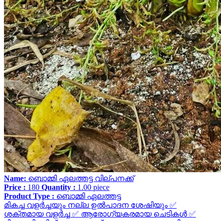
Name:
ബൊമ്മി ഏലത്തട്ട വില്പനക്ക്
Price :
180
Quantity :
1.00
piece
Product Type :
ബൊമ്മി ഏലത്തട്ട
മികച്ച വളർച്ചയും നല്ല ഉൽപാദന ശേഷിയും ✅
ശക്തമായ വളർച്ച ✅ ആരോഗ്യകരമായ ചെടികൾ ✅