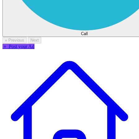
Call
« Previous
Next
＋
Post your Ad