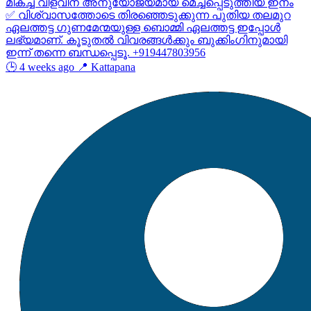
മികച്ച വിളവിന് അനുയോജ്യമായ മെച്ചപ്പെടുത്തിയ ഇനം
✅ വിശ്വാസത്തോടെ തിരഞ്ഞെടുക്കുന്ന പുതിയ തലമുറ
ഏലത്തട്ട ഗുണമേന്മയുള്ള ബൊമ്മി ഏലത്തട്ട ഇപ്പോൾ
ലഭ്യമാണ്. കൂടുതൽ വിവരങ്ങൾക്കും ബുക്കിംഗിനുമായി
ഇന്ന് തന്നെ ബന്ധപ്പെടൂ. +919447803956
🕒 4 weeks ago
📍 Kattapana