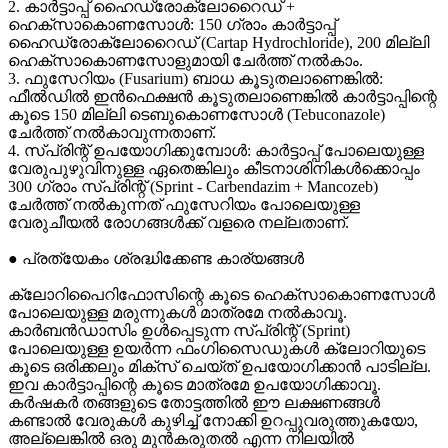
2. കാർട്ടാപ്പ് ഹൈഡ്രോക്ലോറൈഡ് +
ഹെക്സാകൊണസോൾ: 150 ഗ്രാം കാർട്ടാപ്പ്
ഹൈഡ്രോക്ലോറൈഡ് (Cartap Hydrochloride), 200 മില്ലി
ഹെക്സാകൊണസോളുമായി ചേർത്ത് നൽകാം.
3. ഫുസേറിയം (Fusarium) ബാധ കൂടുതലാണെങ്കിൽ:
ഫീൽഡിൽ ഇൻഫെക്ഷൻ കൂടുതലാണെങ്കിൽ കാർട്ടാപ്പിന്റെ
കൂടെ 150 മില്ലി ടെബുകൊണസോൾ (Tebuconazole)
ചേർത്ത് നൽകാവുന്നതാണ്.
4. സ്പ്രിന്റ് ഉപയോഗിക്കുമ്പോൾ: കാർട്ടാപ്പ് പോലെയുള്ള
വേരുപുഴുവിനുള്ള ഏതെങ്കിലും കീടനാശിനികൾക്കൊപ്പം
300 ഗ്രാം സ്പ്രിന്റ് (Sprint - Carbendazim + Mancozeb)
ചേർത്ത് നൽകുന്നത് ഫുസേറിയം പോലെയുള്ള
വേരുചീയൽ രോഗങ്ങൾക്ക് വളരെ നല്ലതാണ്.
● പ്രത്യേകം ശ്രദ്ധിക്കേണ്ട കാര്യങ്ങൾ
ക്ലോറിപൈറിഫോസിന്റെ കൂടെ ഹെക്സാകൊണസോൾ
പോലെയുള്ള മരുന്നുകൾ മാത്രമേ നൽകാവൂ.
കാർബൻഡാസിം ഉൾപ്പെടുന്ന സ്പ്രിന്റ് (Sprint)
പോലെയുള്ള ഉയർന്ന ഫംഗിസൈഡുകൾ ക്ലോറിയുടെ
കൂടെ ഒരിക്കലും മിക്സ് ചെയ്ത് ഉപയോഗിക്കാൻ പാടില്ല.
ഇവ കാർട്ടാപ്പിന്റെ കൂടെ മാത്രമേ ഉപയോഗിക്കാവൂ.
കർഷകർ തങ്ങളുടെ തോട്ടത്തിൽ ഈ ലക്ഷണങ്ങൾ
കണ്ടാൽ വേരുകൾ കുഴിച്ച് നോക്കി ഉറപ്പുവരുത്തുകയോ,
അല്ലെങ്കിൽ ഒരു മുൻകരുതൽ എന്ന നിലയിൽ