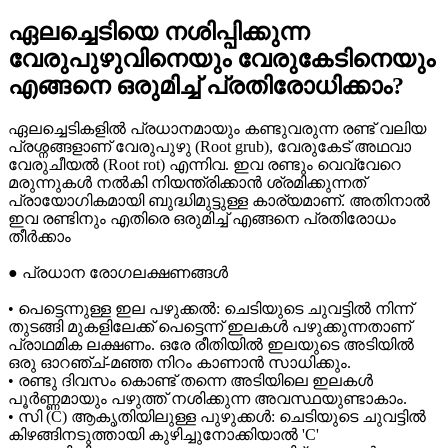
ഏലച്ചെടിയെ നശിപ്പിക്കുന്ന
വേരുപുഴുവിനെയും വേരുകേടിനെയും
എങ്ങനെ ഒരുമിച്ച് പ്രതിരോധിക്കാം?
ഏലച്ചെടികളിൽ പ്രധാനമായും കണ്ടുവരുന്ന രണ്ട് വലിയ
പ്രശ്നങ്ങളാണ് വേരുപുഴു (Root grub), വേരുകേട് അഥവാ
വേരുചീയൽ (Root rot) എന്നിവ. ഇവ രണ്ടും വെവ്വേറെ
മരുന്നുകൾ നൽകി നിയന്ത്രിക്കാൻ ശ്രമിക്കുന്നത്
പ്രായോഗികമായി ബുദ്ധിമുട്ടുള്ള കാര്യമാണ്. അതിനാൽ
ഇവ രണ്ടിനും എതിരെ ഒരുമിച്ച് എങ്ങനെ പ്രതിരോധം
തീർക്കാം
● പ്രധാന രോഗലക്ഷണങ്ങൾ
• പെട്ടെന്നുള്ള ഇല പഴുക്കൽ: ചെടിയുടെ ചുവട്ടിൽ നിന്ന്
തുടങ്ങി മുകളിലേക്ക് പെട്ടെന്ന് ഇലകൾ പഴുക്കുന്നതാണ്
പ്രാഥമിക ലക്ഷണം. ഒരേ രീതിയിൽ ഇലയുടെ അടിയിൽ
ഒരു ഓറഞ്ച്-മഞ്ഞ നിറം കാണാൻ സാധിക്കും.
• രണ്ടു ദിവസം കൊണ്ട് തന്നെ അടിയിലെ ഇലകൾ
പൂർണ്ണമായും പഴുത്ത് നശിക്കുന്ന അവസ്ഥയുണ്ടാകാം.
• സി (C) ആകൃതിയിലുള്ള പുഴുക്കൾ: ചെടിയുടെ ചുവട്ടിൽ
കിഴങ്ങിനടുത്തായി കുഴിച്ചുനോക്കിയാൽ 'C'