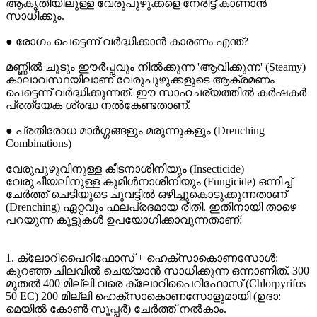
ആകൃതിയിലുള്ള വേരുപുഴുക്കളെ നേരിട്ട് കാണാൻ
സാധിക്കും.
● രോഗം പെട്ടെന്ന് വർദ്ധിക്കാൻ കാരണം എന്ത്?
മണ്ണിൽ ചൂടും ഈർപ്പവും നിൽക്കുന്ന 'ആവിക്കുന്ന' (Steamy)
കാലാവസ്ഥയിലാണ് വേരുപുഴുക്കളുടെ ആക്രമണം
പെട്ടെന്ന് വർദ്ധിക്കുന്നത്. ഈ സാഹചര്യത്തിൽ കർഷകർ
പ്രത്യേക ശ്രദ്ധ നൽകേണ്ടതാണ്.
● പ്രതിരോധ മാർഗ്ഗങ്ങളും മരുന്നുകളും (Drenching
Combinations)
വേരുപുഴുവിനുള്ള കീടനാശിനിയും (Insecticide)
വേരുചീയലിനുള്ള കുമിൾനാശിനിയും (Fungicide) ഒന്നിച്ച്
ചേർത്ത് ചെടിയുടെ ചുവട്ടിൽ ഒഴിച്ചുകൊടുക്കുന്നതാണ്
(Drenching) ഏറ്റവും ഫലപ്രദമായ രീതി. ഇതിനായി താഴെ
പറയുന്ന കൂട്ടുകൾ ഉപയോഗിക്കാവുന്നതാണ്:
1. ക്ലോറിപൈറിഫോസ് + ഹെക്സാകൊണസോൾ:
കുറഞ്ഞ ചിലവിൽ ചെയ്യാൻ സാധിക്കുന്ന ഒന്നാണിത്. 300
മുതൽ 400 മില്ലി വരെ ക്ലോറിപൈറിഫോസ് (Chlorpyrifos
50 EC) 200 മില്ലി ഹെക്സാകൊണസോളുമായി (ഉദാ:
മെയിൽ കോൺ സൂപ്പർ) ചേർത്ത് നൽകാം.