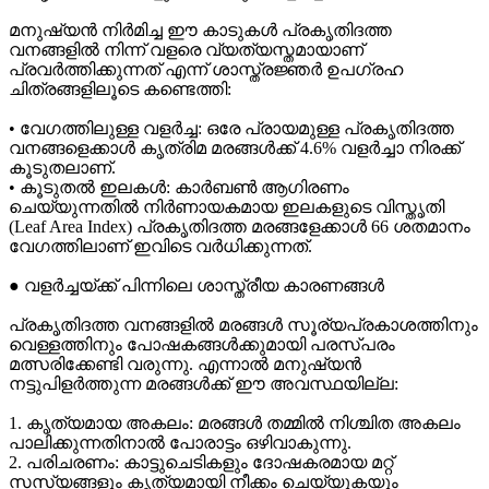
മനുഷ്യൻ നിർമിച്ച ഈ കാടുകൾ പ്രകൃതിദത്ത
വനങ്ങളിൽ നിന്ന് വളരെ വ്യത്യസ്തമായാണ്
പ്രവർത്തിക്കുന്നത് എന്ന് ശാസ്ത്രജ്ഞർ ഉപഗ്രഹ
ചിത്രങ്ങളിലൂടെ കണ്ടെത്തി:
• വേഗത്തിലുള്ള വളർച്ച: ഒരേ പ്രായമുള്ള പ്രകൃതിദത്ത
വനങ്ങളെക്കാൾ കൃത്രിമ മരങ്ങൾക്ക് 4.6% വളർച്ചാ നിരക്ക്
കൂടുതലാണ്.
• കൂടുതൽ ഇലകൾ: കാർബൺ ആഗിരണം
ചെയ്യുന്നതിൽ നിർണായകമായ ഇലകളുടെ വിസ്തൃതി
(Leaf Area Index) പ്രകൃതിദത്ത മരങ്ങളേക്കാൾ 66 ശതമാനം
വേഗത്തിലാണ് ഇവിടെ വർധിക്കുന്നത്.
● വളർച്ചയ്ക്ക് പിന്നിലെ ശാസ്ത്രീയ കാരണങ്ങൾ
പ്രകൃതിദത്ത വനങ്ങളിൽ മരങ്ങൾ സൂര്യപ്രകാശത്തിനും
വെള്ളത്തിനും പോഷകങ്ങൾക്കുമായി പരസ്പരം
മത്സരിക്കേണ്ടി വരുന്നു. എന്നാൽ മനുഷ്യൻ
നട്ടുപിളർത്തുന്ന മരങ്ങൾക്ക് ഈ അവസ്ഥയില്ല:
1. കൃത്യമായ അകലം: മരങ്ങൾ തമ്മിൽ നിശ്ചിത അകലം
പാലിക്കുന്നതിനാൽ പോരാട്ടം ഒഴിവാകുന്നു.
2. പരിചരണം: കാട്ടുചെടികളും ദോഷകരമായ മറ്റ്
സസ്യങ്ങളും കൃത്യമായി നീക്കം ചെയ്യുകയും