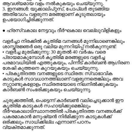
ആവശ്യമായ വളം നൽകുകയും ചെയ്യുന്നു.
3. ഇനങ്ങൾ: യൂക്കാലിപ്റ്റസ്, പോപ്ലർ തുടങ്ങിയ
അതിവേഗം വളരുന്ന മരങ്ങളാണ് കൂടുതലായും
ഉപയോഗിച്ചിരിക്കുന്നത്.
● ഹ്രസ്വകാല നേട്ടവും ദീർഘകാല വെല്ലുവിളികളും
വളർച്ചാ നിരക്കിൽ കൃത്രിമ വനങ്ങൾ മുന്നിലാണെങ്കിലും
ശാസ്ത്രജ്ഞർ ഒരു വലിയ മുന്നറിയിപ്പ് നൽകുന്നുണ്ട്:
• വളർച്ച മുരടിക്കുന്നു: 30 മുതൽ 40 വർഷം വരെ
പ്രായമാകുമ്പോൾ കൃത്രിമ മരങ്ങളുടെ വളർച്ച
പരമാവധിയിൽ എത്തുകയും, പിന്നീട് കാർബൺ ആഗിരണ
ശേഷി കുത്തനെ കുറയുകയും ചെയ്യുന്നു.
• പ്രകൃതിദത്ത വനങ്ങളുടെ സ്ഥിരത: സ്വാഭാവിക
കാടുകൾ സാവധാനത്തിലാണ് വളരുന്നതെങ്കിലും അവ
നൂറ്റാണ്ടുകളോളം സ്ഥിരതയോടെ നിലനിൽക്കുകയും
കാർബൺ സംഭരിക്കുകയും ചെയ്യുന്നു.
ചുരുക്കത്തിൽ, പെട്ടെന്ന് കാർബൺ വലിച്ചെടുക്കാൻ ഈ
കൃത്രിമ കാടുകൾ സഹായിക്കുമെങ്കിലും
ദീർഘകാലാടിസ്ഥാനത്തിൽ പ്രകൃതിദത്ത വനങ്ങൾക്ക്
പകരമാകാൻ മനുഷ്യൻ നിർമിക്കുന്ന കാടുകൾക്ക്
ഒരിക്കലും സാധിക്കില്ല എന്നാണ് പഠനം
വ്യക്തമാക്കുന്നത്.