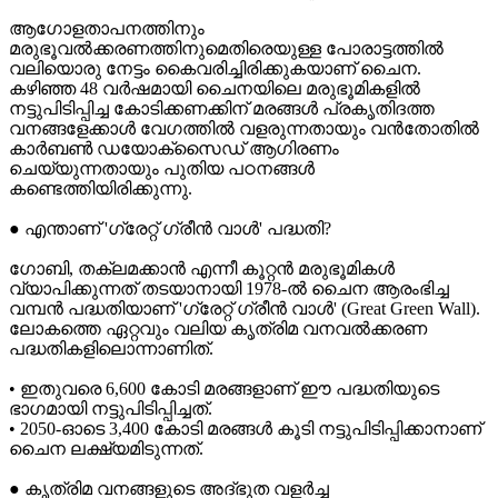
ആഗോളതാപനത്തിനും
മരുഭൂവൽക്കരണത്തിനുമെതിരെയുള്ള പോരാട്ടത്തിൽ
വലിയൊരു നേട്ടം കൈവരിച്ചിരിക്കുകയാണ് ചൈന.
കഴിഞ്ഞ 48 വർഷമായി ചൈനയിലെ മരുഭൂമികളിൽ
നട്ടുപിടിപ്പിച്ച കോടിക്കണക്കിന് മരങ്ങൾ പ്രകൃതിദത്ത
വനങ്ങളേക്കാൾ വേഗത്തിൽ വളരുന്നതായും വൻതോതിൽ
കാർബൺ ഡയോക്സൈഡ് ആഗിരണം
ചെയ്യുന്നതായും പുതിയ പഠനങ്ങൾ
കണ്ടെത്തിയിരിക്കുന്നു.
● എന്താണ് 'ഗ്രേറ്റ് ഗ്രീൻ വാൾ' പദ്ധതി?
ഗോബി, തക്ലമക്കാൻ എന്നീ കൂറ്റൻ മരുഭൂമികൾ
വ്യാപിക്കുന്നത് തടയാനായി 1978-ൽ ചൈന ആരംഭിച്ച
വമ്പൻ പദ്ധതിയാണ് 'ഗ്രേറ്റ് ഗ്രീൻ വാൾ' (Great Green Wall).
ലോകത്തെ ഏറ്റവും വലിയ കൃത്രിമ വനവൽക്കരണ
പദ്ധതികളിലൊന്നാണിത്.
• ഇതുവരെ 6,600 കോടി മരങ്ങളാണ് ഈ പദ്ധതിയുടെ
ഭാഗമായി നട്ടുപിടിപ്പിച്ചത്.
• 2050-ഓടെ 3,400 കോടി മരങ്ങൾ കൂടി നട്ടുപിടിപ്പിക്കാനാണ്
ചൈന ലക്ഷ്യമിടുന്നത്.
● കൃത്രിമ വനങ്ങളുടെ അദ്ഭുത വളർച്ച